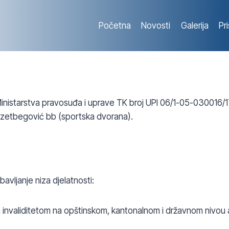
Početna
Novosti
Galerija
Pr
 Ministarstva pravosuđa i uprave TK broj UPI 06/1-05-030016/
je Izetbegović bb (sportska dvorana).
avljanje niza djelatnosti:
a invaliditetom na opštinskom, kantonalnom i državnom nivou 