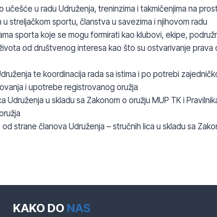
o učešće u radu Udruženja, treninzima i takmičenjima na prosto
u streljačkom sportu, članstva u savezima i njihovom radu
ama sporta koje se mogu formirati kao klubovi, ekipe, podru
ivota od društvenog interesa kao što su ostvarivanje prava 
druženja te koordinacija rada sa istima i po potrebi zajednič
kovanja i upotrebe registrovanog oružja
ca Udruženja u skladu sa Zakonom o oružju MUP TK i Pravilnik
oružja
ima od strane članova Udruženja – stručnih lica u skladu sa Za
KAKO DO
NAS