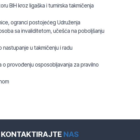
ru BIH kroz ligaška i turnirska takmičenja
žnice, ogranci postojećeg Udruženja
osoba sa invaliditetom, učešća na poboljšanju
ko nastupanje u takmičenju i radu
a o provođenju osposobljavanja za pravilno
konom
KONTAKTIRAJTE
NAS